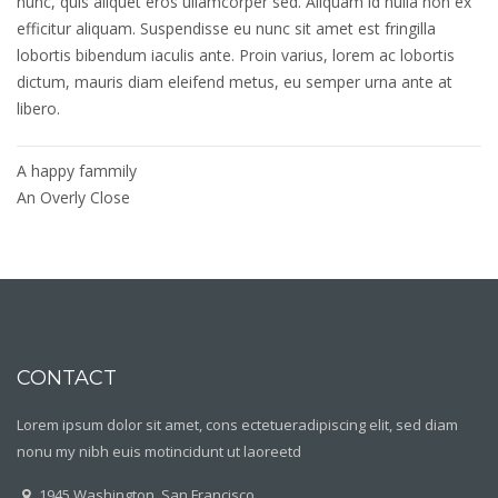
nunc, quis aliquet eros ullamcorper sed. Aliquam id nulla non ex
efficitur aliquam. Suspendisse eu nunc sit amet est fringilla
lobortis bibendum iaculis ante. Proin varius, lorem ac lobortis
dictum, mauris diam eleifend metus, eu semper urna ante at
libero.
Post
A happy fammily
navigation
An Overly Close
CONTACT
Lorem ipsum dolor sit amet, cons ectetueradipiscing elit, sed diam
nonu my nibh euis motincidunt ut laoreetd
1945 Washington, San Francisco