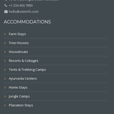
+1 234 456 7890
hello@siteinfo.com
ACCOMMODATIONS
Farm Stays
Tree Houses
Houseboats
Resorts & Cottages
Tents & Trekking Camps
Ayurveda Centers
Home Stays
Jungle Camps
Planation Stays